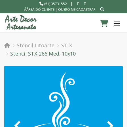
(51) 35731552
|
ÁÁREA DO CLIENTE
|
QUERO ME CADASTRAR
Tog
Stencil Litoarte
ST-X
Stencil STX-266 Med. 10x10