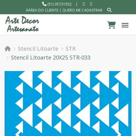
(51) 35731552
|
ÁÁREA DO CLIENTE
|
QUERO ME CADASTRAR
Tog
Stencil Litoarte
STR
Stencil Litoarte 20X25 STR-033