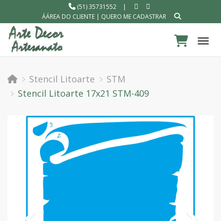
(51) 35731552
|
ÁÁREA DO CLIENTE
|
QUERO ME CADASTRAR
Tog
Stencil Litoarte
STM
Stencil Litoarte 17x21 STM-409