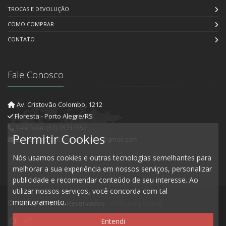
TROCAS E DEVOLUÇÃO
COMO COMPRAR
CONTATO
Fale Conosco
Av. Cristovão Colombo, 1212
Floresta - Porto Alegre/RS
Telefone: (51) 35731552
Permitir Cookies
E-mail: artedecorartesanato@gmail.com
Nós usamos cookies e outras tecnologias semelhantes para
melhorar a sua experiência em nossos serviços, personalizar
publicidade e recomendar conteúdo de seu interesse. Ao
utilizar nossos serviços, você concorda com tal
monitoramento.
© Todos Direitos Reservados.
Webcomponent
Entendi