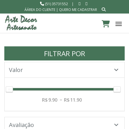
(51) 35731552
|
ÁÁREA DO CLIENTE
|
QUERO ME CADASTRAR
Tog
FILTRAR POR
Valor
9.90
11.90
Avaliação