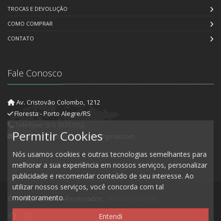
TROCAS E DEVOLUÇÃO
COMO COMPRAR
CONTATO
Fale Conosco
Av. Cristovão Colombo, 1212
Floresta - Porto Alegre/RS
Telefone: (51) 35731552
Permitir Cookies
E-mail: artedecorartesanato@gmail.com
Nós usamos cookies e outras tecnologias semelhantes para
melhorar a sua experiência em nossos serviços, personalizar
publicidade e recomendar conteúdo de seu interesse. Ao
utilizar nossos serviços, você concorda com tal
monitoramento.
© Todos Direitos Reservados.
Webcomponent
Entendi