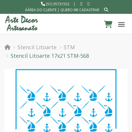
(51) 35731552
|
ÁÁREA DO CLIENTE
|
QUERO ME CADASTRAR
Tog
Stencil Litoarte
STM
Stencil Litoarte 17x21 STM-568