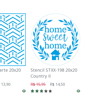
oarte 20x20
Stencil STXX-198 20x20
Stencil ST
Country II
14x14
 13,90
R$ 15,95
R$ 14,50
R$ 5,17
R$