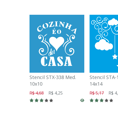
Stencil STX-338 Med.
Stencil STA-
10x10
14x14
R$ 4,68
R$ 4,25
R$ 5,17
R$ 4