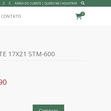
ÁÁREA DO CLIENTE
|
QUERO ME CADASTRAR
0
CONTATO
TE 17X21 STM-600
90
Comprar