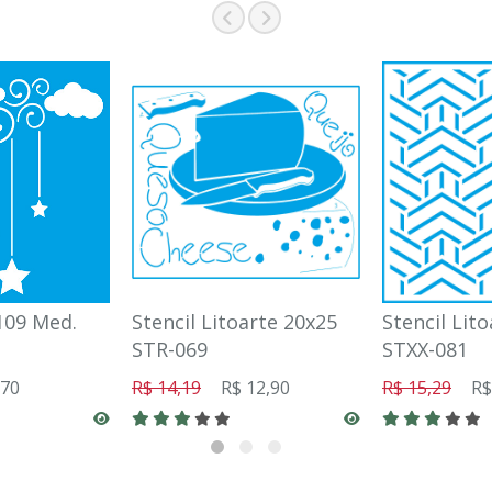
109 Med.
Stencil Litoarte 20x25
Stencil Lit
STR-069
STXX-081
,70
R$ 14,19
R$ 12,90
R$ 15,29
R$