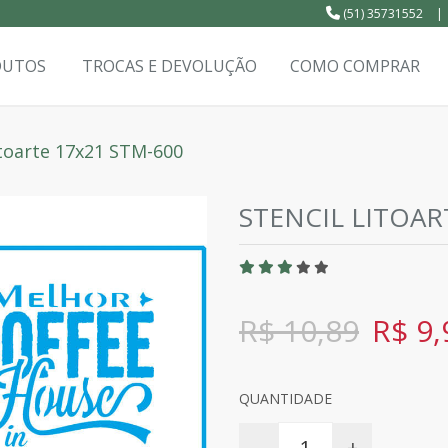
(51) 35731552
|
DUTOS
TROCAS E DEVOLUÇÃO
COMO COMPRAR
itoarte 17x21 STM-600
STENCIL LITOAR
R$ 10,89
R$ 9,
QUANTIDADE
-
+