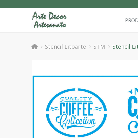
PRO
Stencil Litoarte
STM
Stencil L