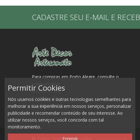
CADASTRE SEU E-MAIL E RECE
Para compras em Porto Alegre, consulte o
telemarketing:
Permitir Cookies
(51)3573.1552
(51)3084.1552
Nós usamos cookies e outras tecnologias semelhantes para
(51)99917.0979
melhorar a sua experiência em nossos serviços, personalizar
publicidade e recomendar conteúdo de seu interesse. Ao
utilizar nossos serviços, você concorda com tal
monitoramento.
© Todos Direitos Reservados.
Webcomponent
Entendi