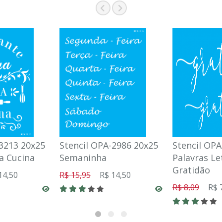
-3213 20x25
Stencil OPA-2986 20x25
Stencil OPA
a Cucina
Semaninha
Palavras Le
Gratidão
14,50
R$ 15,95
R$ 14,50
R$ 8,09
R$ 