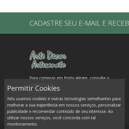
CADASTRE SEU E-MAIL E RECE
Para compras em Porto Alegre, consulte o
telemarketing:
Permitir Cookies
(51)3573.1552
(51)3084.1552
Nós usamos cookies e outras tecnologias semelhantes para
(51)99917.0979
melhorar a sua experiência em nossos serviços, personalizar
publicidade e recomendar conteúdo de seu interesse. Ao
utilizar nossos serviços, você concorda com tal
monitoramento.