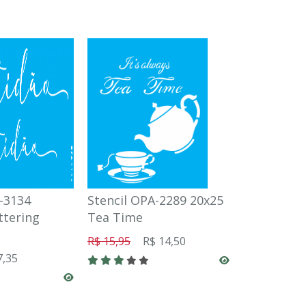
-3134
Stencil OPA-2289 20x25
Stencil OP
ttering
Tea Time
Moedor de
R$ 15,95
R$ 14,50
R$ 15,95
R
7,35