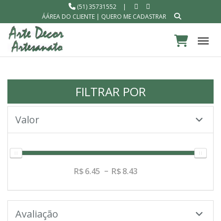
(51) 35731552
|
ÁÁREA DO CLIENTE
|
QUERO ME CADASTRAR
Tog
FILTRAR POR
Valor
6.45
8.43
Avaliação