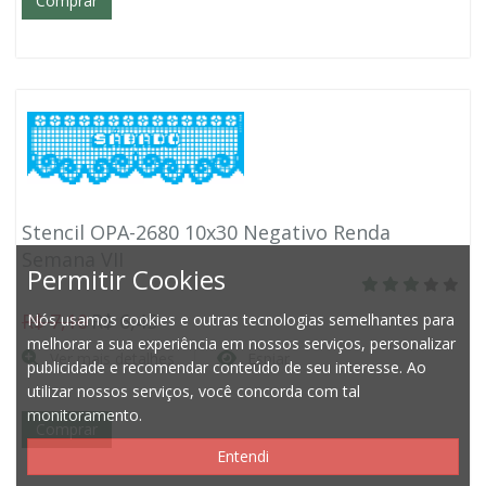
Comprar
Stencil OPA-2680 10x30 Negativo Renda
Semana VII
Permitir Cookies
R$ 7,10
R$ 6,45
Nós usamos cookies e outras tecnologias semelhantes para
melhorar a sua experiência em nossos serviços, personalizar
Ver mais detalhes
Espiar
publicidade e recomendar conteúdo de seu interesse. Ao
utilizar nossos serviços, você concorda com tal
monitoramento.
Comprar
Entendi