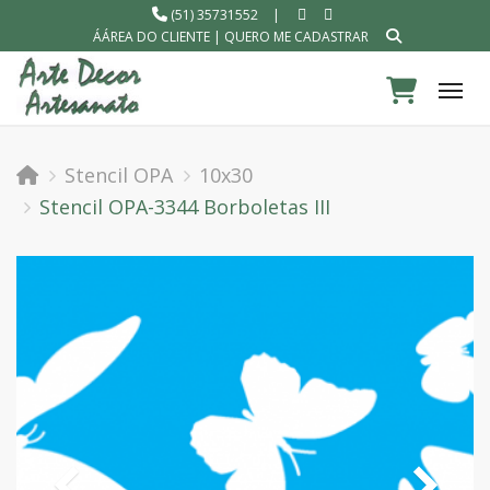
(51) 35731552
|
ÁÁREA DO CLIENTE
|
QUERO ME CADASTRAR
Tog
Stencil OPA
10x30
Stencil OPA-3344 Borboletas III