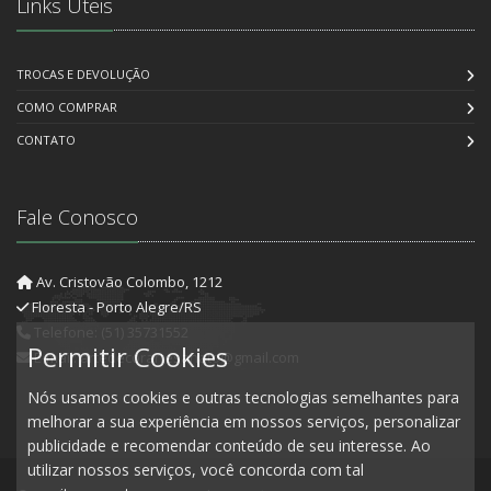
Links Úteis
TROCAS E DEVOLUÇÃO
COMO COMPRAR
CONTATO
Fale Conosco
Av. Cristovão Colombo, 1212
Floresta - Porto Alegre/RS
Telefone: (51) 35731552
Permitir Cookies
E-mail: artedecorartesanato@gmail.com
Nós usamos cookies e outras tecnologias semelhantes para
melhorar a sua experiência em nossos serviços, personalizar
publicidade e recomendar conteúdo de seu interesse. Ao
utilizar nossos serviços, você concorda com tal