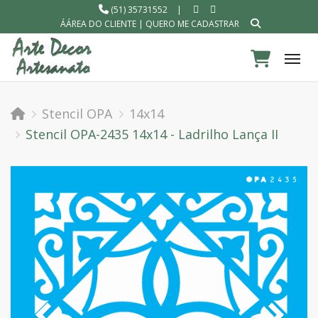
(51) 35731552
|
ÁÁREA DO CLIENTE
|
QUERO ME CADASTRAR
Tog
Stencil OPA
14x14
Stencil OPA-2435 14x14 - Ladrilho Lança II