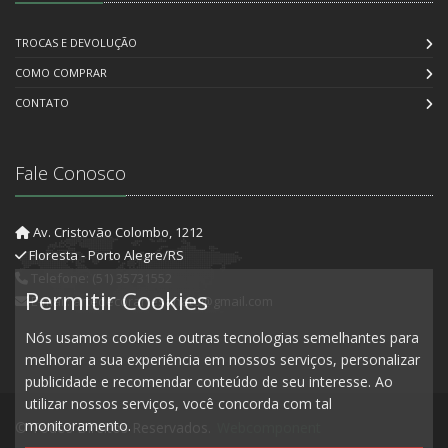
TROCAS E DEVOLUÇÃO
COMO COMPRAR
CONTATO
Fale Conosco
Av. Cristovão Colombo, 1212
Floresta - Porto Alegre/RS
Telefone: (51) 35731552
Permitir Cookies
E-mail: artedecorartesanato@gmail.com
Nós usamos cookies e outras tecnologias semelhantes para
melhorar a sua experiência em nossos serviços, personalizar
publicidade e recomendar conteúdo de seu interesse. Ao
utilizar nossos serviços, você concorda com tal
monitoramento.
© Todos Direitos Reservados.
Webcomponent