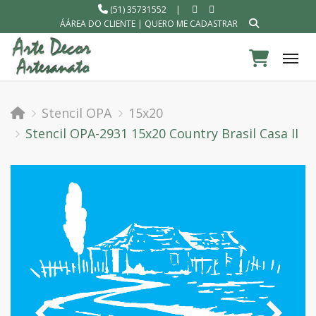
(51) 35731552
|
ÁÁREA DO CLIENTE
|
QUERO ME CADASTRAR
Tog
Stencil OPA
15x20
Stencil OPA-2931 15x20 Country Brasil Casa II