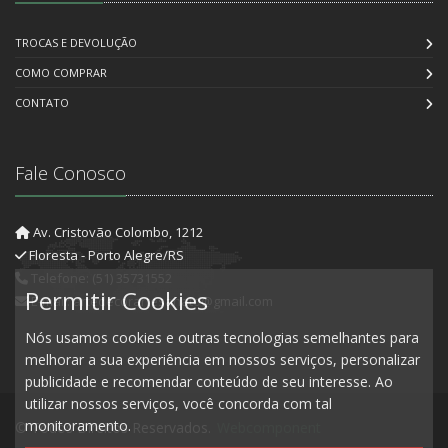
TROCAS E DEVOLUÇÃO
COMO COMPRAR
CONTATO
Fale Conosco
Av. Cristovão Colombo, 1212
Floresta - Porto Alegre/RS
Telefone: (51) 35731552
Permitir Cookies
E-mail: artedecorartesanato@gmail.com
Nós usamos cookies e outras tecnologias semelhantes para
melhorar a sua experiência em nossos serviços, personalizar
publicidade e recomendar conteúdo de seu interesse. Ao
utilizar nossos serviços, você concorda com tal
monitoramento.
© Todos Direitos Reservados.
Webcomponent