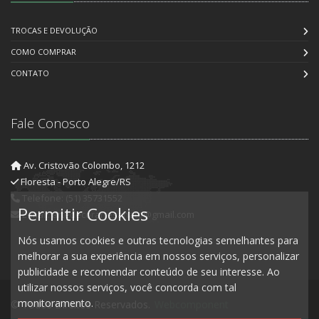
TROCAS E DEVOLUÇÃO
COMO COMPRAR
CONTATO
Fale Conosco
Av. Cristovão Colombo, 1212
Floresta - Porto Alegre/RS
Telefone: (51) 35731552
Permitir Cookies
E-mail: artedecorartesanato@gmail.com
Nós usamos cookies e outras tecnologias semelhantes para
melhorar a sua experiência em nossos serviços, personalizar
publicidade e recomendar conteúdo de seu interesse. Ao
utilizar nossos serviços, você concorda com tal
monitoramento.
© Todos Direitos Reservados.
Webcomponent