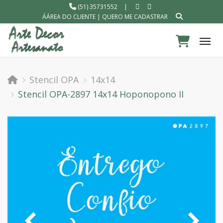
(51) 35731552
|
ÁÁREA DO CLIENTE
|
QUERO ME CADASTRAR
Tog
Stencil OPA
14x14
Stencil OPA-2897 14x14 Hoponopono II