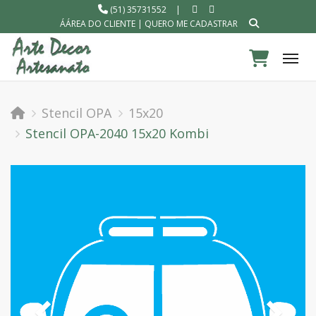
(51) 35731552
|
ÁÁREA DO CLIENTE
|
QUERO ME CADASTRAR
Tog
Stencil OPA
15x20
Stencil OPA-2040 15x20 Kombi