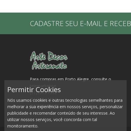
CADASTRE SEU E-MAIL E RECE
Para compras em Porto Alegre, consulte o
telemarketing:
Permitir Cookies
(51)3573.1552
(51)3084.1552
Nós usamos cookies e outras tecnologias semelhantes para
(51)99917.0979
melhorar a sua experiência em nossos serviços, personalizar
publicidade e recomendar conteúdo de seu interesse. Ao
utilizar nossos serviços, você concorda com tal
monitoramento.