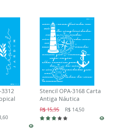
-3312
Stencil OPA-3168 Carta
Stencil OP
opical
Antiga Náutica
Flor Cereje
R$ 15,95
R$ 14,50
R$ 15,95
R
8,60