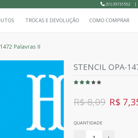
(51) 35731552
|
DUTOS
TROCAS E DEVOLUÇÃO
COMO COMPRAR
1472 Palavras II
STENCIL OPA-147
R$ 8,09
R$ 7,3
QUANTIDADE
-
+