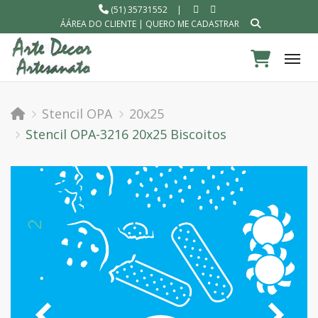
(51) 35731552
|
ÁÁREA DO CLIENTE
|
QUERO ME CADASTRAR
Tog
Stencil OPA
20x25
Stencil OPA-3216 20x25 Biscoitos