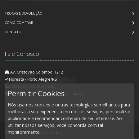
TROCAS E DEVOLUÇÃO
COMO COMPRAR
CONTATO
Fale Conosco
Av. Cristovão Colombo, 1212
Floresta - Porto Alegre/RS
Telefone: (51) 35731552
Permitir Cookies
E-mail: artedecorartesanato@gmail.com
Nós usamos cookies e outras tecnologias semelhantes para
melhorar a sua experiência em nossos serviços, personalizar
publicidade e recomendar conteúdo de seu interesse. Ao
utilizar nossos serviços, você concorda com tal
monitoramento.
© Todos Direitos Reservados.
Webcomponent