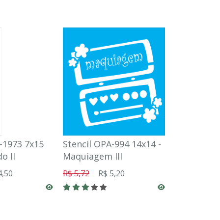
-1973 7x15
Stencil OPA-994 14x14 -
Stencil OP
o II
Maquiagem III
Frase Famí
4,50
R$ 5,72
R$ 5,20
R$ 15,95
R