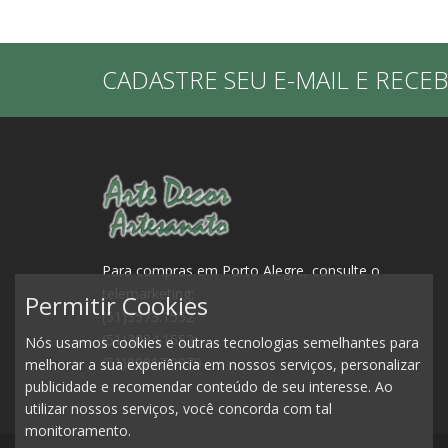
CADASTRE SEU E-MAIL E RECE
Para compras em Porto Alegre, consulte o
telemarketing:
Permitir Cookies
(51)3573.1552
(51)3084.1552
Nós usamos cookies e outras tecnologias semelhantes para
(51)99917.0979
melhorar a sua experiência em nossos serviços, personalizar
publicidade e recomendar conteúdo de seu interesse. Ao
utilizar nossos serviços, você concorda com tal
monitoramento.