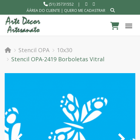
(51) 35731552
|
ÁÁREA DO CLIENTE
|
QUERO ME CADASTRAR
Tog
Stencil OPA
10x30
Stencil OPA-2419 Borboletas Vitral