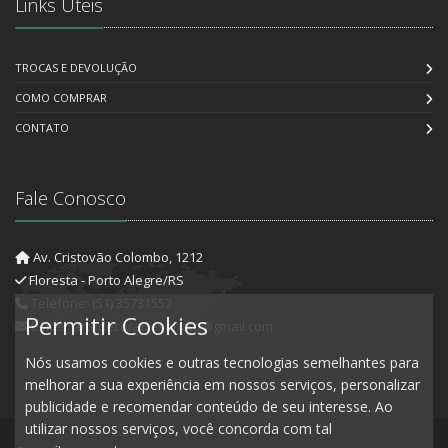
Links Úteis
TROCAS E DEVOLUÇÃO
COMO COMPRAR
CONTATO
Fale Conosco
Av. Cristovão Colombo, 1212
Floresta - Porto Alegre/RS
Telefone: (51) 35731552
Permitir Cookies
E-mail: artedecorartesanato@gmail.com
Nós usamos cookies e outras tecnologias semelhantes para
melhorar a sua experiência em nossos serviços, personalizar
publicidade e recomendar conteúdo de seu interesse. Ao
utilizar nossos serviços, você concorda com tal