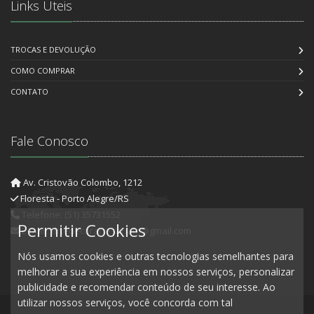
Links Úteis
TROCAS E DEVOLUÇÃO
COMO COMPRAR
CONTATO
Fale Conosco
Av. Cristovão Colombo, 1212
Floresta - Porto Alegre/RS
Telefone: (51) 35731552
Permitir Cookies
E-mail: artedecorartesanato@gmail.com
Nós usamos cookies e outras tecnologias semelhantes para
melhorar a sua experiência em nossos serviços, personalizar
publicidade e recomendar conteúdo de seu interesse. Ao
utilizar nossos serviços, você concorda com tal