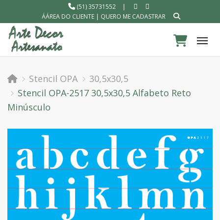
(51) 35731552
|
ÁÁREA DO CLIENTE
|
QUERO ME CADASTRAR
Tog
Stencil OPA
30,5x30,5
Stencil OPA-2517 30,5x30,5 Alfabeto Reto
Minúsculo