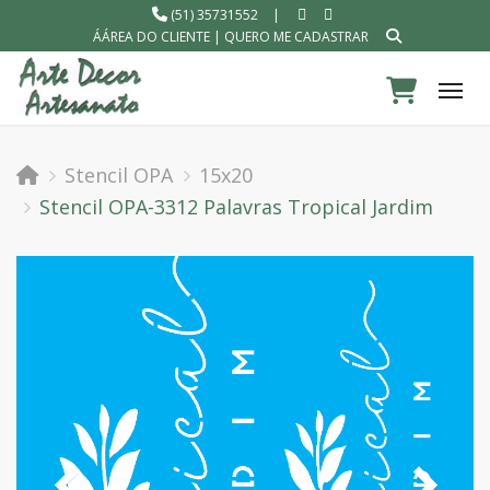
(51) 35731552
|
ÁÁREA DO CLIENTE
|
QUERO ME CADASTRAR
Tog
Stencil OPA
15x20
Stencil OPA-3312 Palavras Tropical Jardim