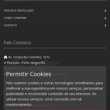
TROCAS E DEVOLUÇÃO
COMO COMPRAR
CONTATO
Fale Conosco
Av. Cristovão Colombo, 1212
Floresta - Porto Alegre/RS
Telefone: (51) 35731552
Permitir Cookies
E-mail: artedecorartesanato@gmail.com
Nós usamos cookies e outras tecnologias semelhantes para
melhorar a sua experiência em nossos serviços, personalizar
publicidade e recomendar conteúdo de seu interesse. Ao
utilizar nossos serviços, você concorda com tal
monitoramento.
© Todos Direitos Reservados.
Webcomponent