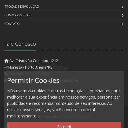
TROCAS E DEVOLUÇÃO
COMO COMPRAR
CONTATO
Fale Conosco
Av. Cristovão Colombo, 1212
Floresta - Porto Alegre/RS
Telefone: (51) 35731552
Permitir Cookies
E-mail: artedecorartesanato@gmail.com
Nós usamos cookies e outras tecnologias semelhantes para
melhorar a sua experiência em nossos serviços, personalizar
publicidade e recomendar conteúdo de seu interesse. Ao
utilizar nossos serviços, você concorda com tal
monitoramento.
© Todos Direitos Reservados.
Webcomponent
Entendi