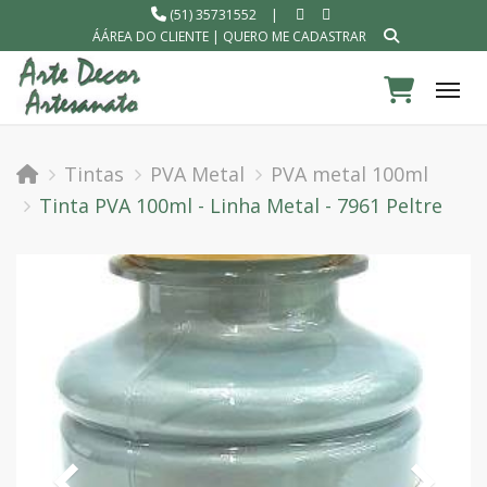
(51) 35731552
|
ÁÁREA DO CLIENTE
|
QUERO ME CADASTRAR
Tog
Tintas
PVA Metal
PVA metal 100ml
Tinta PVA 100ml - Linha Metal - 7961 Peltre