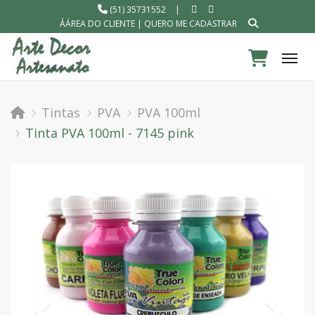
(51) 35731552
|
ÁÁREA DO CLIENTE
|
QUERO ME CADASTRAR
Tog
Tintas
PVA
PVA 100ml
Tinta PVA 100ml - 7145 pink