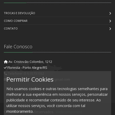
TROCAS E DEVOLUÇÃO
COMO COMPRAR
CONTATO
Fale Conosco
Av. Cristovão Colombo, 1212
Floresta - Porto Alegre/RS
Telefone: (51) 35731552
Permitir Cookies
E-mail: artedecorartesanato@gmail.com
Nós usamos cookies e outras tecnologias semelhantes para
melhorar a sua experiência em nossos serviços, personalizar
publicidade e recomendar conteúdo de seu interesse. Ao
utilizar nossos serviços, você concorda com tal
monitoramento.
© Todos Direitos Reservados.
Webcomponent