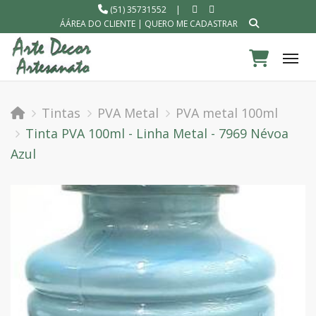
(51) 35731552
|
ÁÁREA DO CLIENTE
|
QUERO ME CADASTRAR
Tog
Tintas
PVA Metal
PVA metal 100ml
Tinta PVA 100ml - Linha Metal - 7969 Névoa
Azul