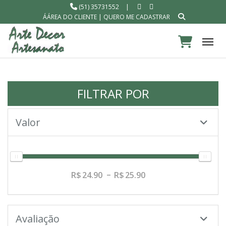
(51) 35731552
|
ÁÁREA DO CLIENTE
|
QUERO ME CADASTRAR
Tog
FILTRAR POR
Valor
24.90
25.90
Avaliação