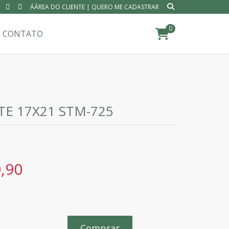
ÁÁREA DO CLIENTE
|
QUERO ME CADASTRAR
0
CONTATO
TE 17X21 STM-725
,90
Comprar