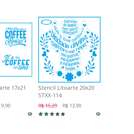
oarte 17x21
Stencil Litoarte 20x20
Stencil ST
STXX-114
21x34
 9,90
R$ 15,29
R$ 13,90
R$ 13,09
R