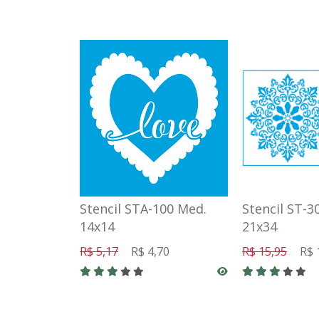
Stencil STA-100 Med.
Stencil ST-3
14x14
21x34
R$ 5,17
R$ 4,70
R$ 15,95
R$ 