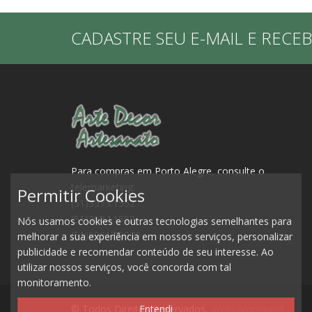
CADASTRE SEU E-MAIL E RECE
Para compras em Porto Alegre, consulte o
telemarketing:
Permitir Cookies
(51)3573.1552
(51)3084.1552
Nós usamos cookies e outras tecnologias semelhantes para
(51)99917.0979
melhorar a sua experiência em nossos serviços, personalizar
publicidade e recomendar conteúdo de seu interesse. Ao
utilizar nossos serviços, você concorda com tal
monitoramento.
© Todos Direitos Reservados.
Webcomponent
Entendi