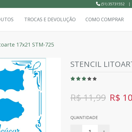
(51) 35731552
|
DUTOS
TROCAS E DEVOLUÇÃO
COMO COMPRAR
itoarte 17x21 STM-725
STENCIL LITOAR
R$ 11,99
R$ 10
QUANTIDADE
-
+