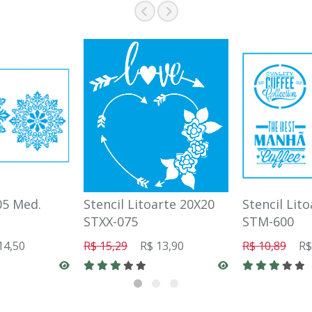
05 Med.
Stencil Litoarte 20X20
Stencil Lit
STXX-075
STM-600
14,50
R$ 15,29
R$ 13,90
R$ 10,89
R$