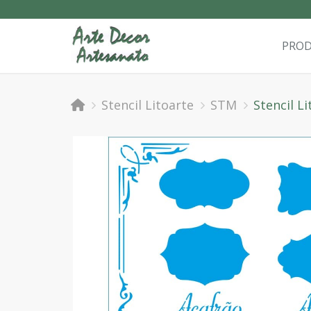
PRO
Stencil Litoarte
STM
Stencil L