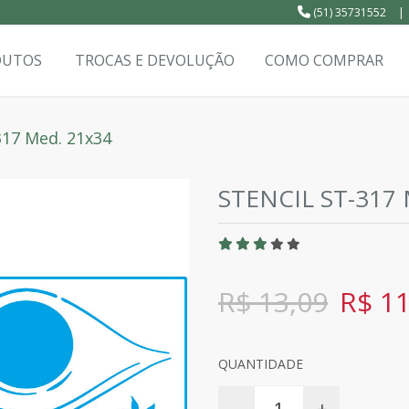
(51) 35731552
|
DUTOS
TROCAS E DEVOLUÇÃO
COMO COMPRAR
317 Med. 21x34
STENCIL ST-317
R$ 13,09
R$ 11
QUANTIDADE
-
+