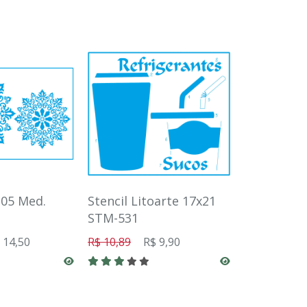
305 Med.
Stencil Litoarte 17x21
Stencil Li
STM-531
STXX-048
 14,50
R$ 10,89
R$ 9,90
R$ 15,95
R