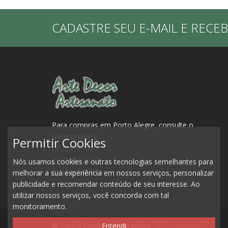
CADASTRE SEU E-MAIL E RECE
Para compras em Porto Alegre, consulte o
telemarketing:
Permitir Cookies
(51)3573.1552
(51)3084.1552
Nós usamos cookies e outras tecnologias semelhantes para
(51)99917.0979
melhorar a sua experiência em nossos serviços, personalizar
publicidade e recomendar conteúdo de seu interesse. Ao
utilizar nossos serviços, você concorda com tal
monitoramento.
© Todos Direitos Reservados.
Webcomponent
Entendi