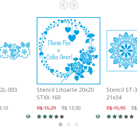
B2L-003
Stencil Litoarte 20x20
Stencil ST-
STXX-160
21x34
9,10
R$ 15,29
R$ 13,90
R$ 15,95
R$