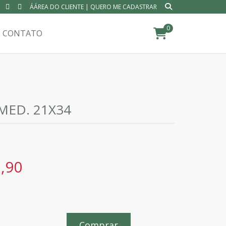
ÁÁREA DO CLIENTE
|
QUERO ME CADASTRAR
0
CONTATO
 MED. 21X34
,90
Comprar