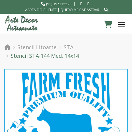
(51) 35731552
|
ÁÁREA DO CLIENTE
|
QUERO ME CADASTRAR
Tog
Stencil Litoarte
STA
Stencil STA-144 Med. 14x14