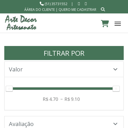
(51) 35731552
|
ÁÁREA DO CLIENTE
|
QUERO ME CADASTRAR
Tog
FILTRAR POR
Valor
4.70
9.10
Avaliação