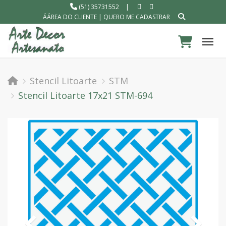
(51) 35731552
|
ÁÁREA DO CLIENTE
|
QUERO ME CADASTRAR
Tog
Stencil Litoarte
STM
Stencil Litoarte 17x21 STM-694