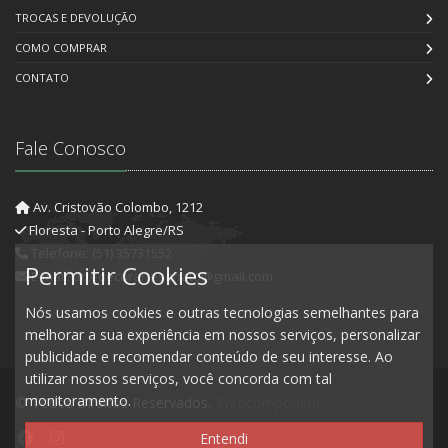
TROCAS E DEVOLUÇÃO
COMO COMPRAR
CONTATO
Fale Conosco
Av. Cristovão Colombo, 1212
Floresta - Porto Alegre/RS
Telefone: (51) 35731552
Permitir Cookies
E-mail: artedecorartesanato@gmail.com
Nós usamos cookies e outras tecnologias semelhantes para
melhorar a sua experiência em nossos serviços, personalizar
publicidade e recomendar conteúdo de seu interesse. Ao
utilizar nossos serviços, você concorda com tal
monitoramento.
© Todos Direitos Reservados.
Webcomponent
Entendi