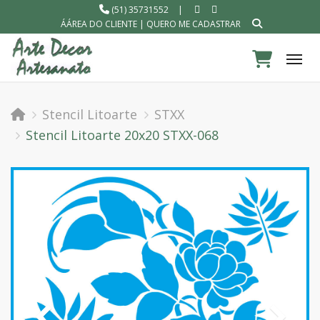
(51) 35731552
|
ÁÁREA DO CLIENTE
|
QUERO ME CADASTRAR
Tog
Stencil Litoarte
STXX
Stencil Litoarte 20x20 STXX-068