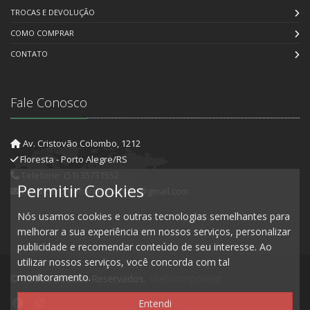
TROCAS E DEVOLUÇÃO
COMO COMPRAR
CONTATO
Fale Conosco
Av. Cristovão Colombo, 1212
Floresta - Porto Alegre/RS
Telefone: (51) 35731552
Permitir Cookies
E-mail: artedecorartesanato@gmail.com
Nós usamos cookies e outras tecnologias semelhantes para
melhorar a sua experiência em nossos serviços, personalizar
publicidade e recomendar conteúdo de seu interesse. Ao
utilizar nossos serviços, você concorda com tal
monitoramento.
© Todos Direitos Reservados.
Webcomponent
Entendi