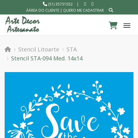
(51) 35731552
|
ÁÁREA DO CLIENTE
|
QUERO ME CADASTRAR
Tog
Stencil Litoarte
STA
Stencil STA-094 Med. 14x14