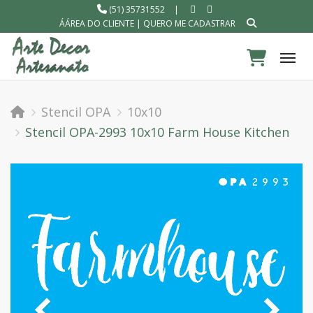
(51) 35731552
|
ÁÁREA DO CLIENTE
|
QUERO ME CADASTRAR
Tog
Stencil OPA
10x10
Stencil OPA-2993 10x10 Farm House Kitchen