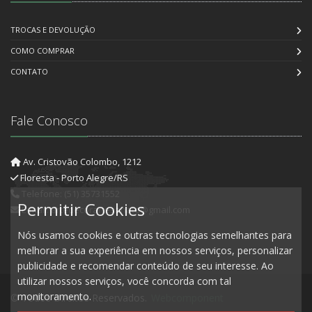
TROCAS E DEVOLUÇÃO
COMO COMPRAR
CONTATO
Fale Conosco
Av. Cristovão Colombo, 1212
Floresta - Porto Alegre/RS
Telefone: (51) 35731552
Permitir Cookies
E-mail: artedecorartesanato@gmail.com
Nós usamos cookies e outras tecnologias semelhantes para
melhorar a sua experiência em nossos serviços, personalizar
publicidade e recomendar conteúdo de seu interesse. Ao
utilizar nossos serviços, você concorda com tal
monitoramento.
© Todos Direitos Reservados.
Webcomponent