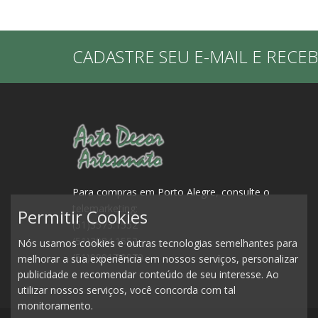
CADASTRE SEU E-MAIL E RECE
Para compras em Porto Alegre, consulte o
telemarketing:
Permitir Cookies
(51)3573.1552
(51)3084.1552
Nós usamos cookies e outras tecnologias semelhantes para
(51)99917.0979
melhorar a sua experiência em nossos serviços, personalizar
publicidade e recomendar conteúdo de seu interesse. Ao
utilizar nossos serviços, você concorda com tal
monitoramento.