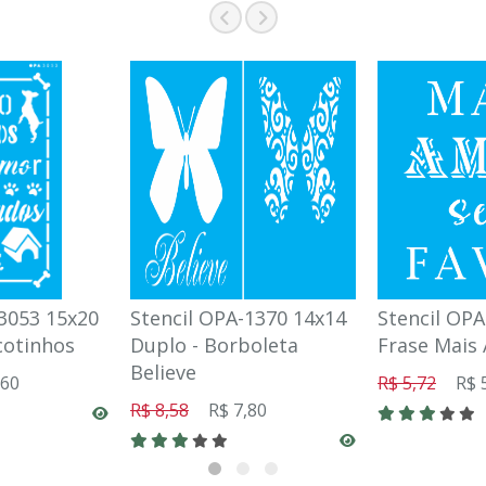
-3053 15x20
Stencil OPA-1370 14x14
Stencil OPA
cotinhos
Duplo - Borboleta
Frase Mais 
Believe
,60
R$ 5,72
R$ 
R$ 8,58
R$ 7,80