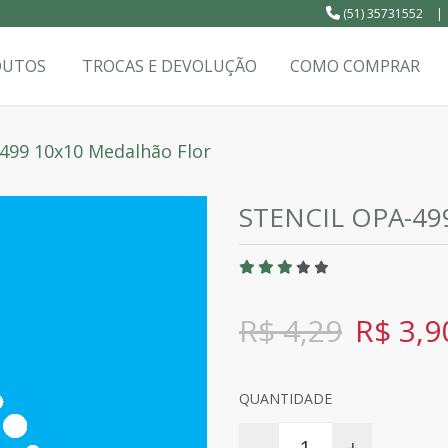
(51) 35731552
|
DUTOS
TROCAS E DEVOLUÇÃO
COMO COMPRAR
-499 10x10 Medalhão Flor
STENCIL OPA-4
R$ 4,29
R$ 3,9
QUANTIDADE
-
+