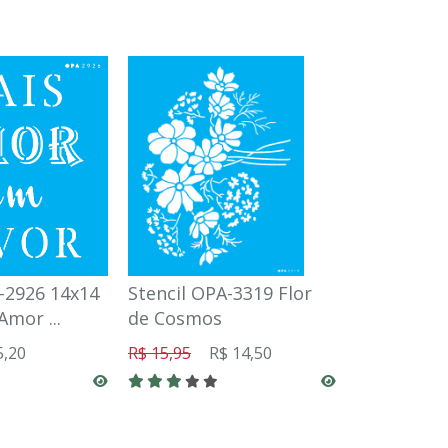
-2926 14x14
Stencil OPA-3319 Flor
Stencil OP
Amor ...
de Cosmos
Flor Cravo
5,20
R$ 15,95
R$ 14,50
R$ 15,95
R