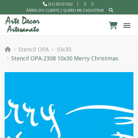
(51) 35731552
|
ÁÁREA DO CLIENTE
|
QUERO ME CADASTRAR
Tog
Stencil OPA
10x30
Stencil OPA-2308 10x30 Merry Christmas