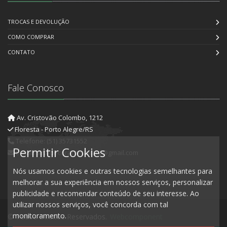
TROCAS E DEVOLUÇÃO
COMO COMPRAR
CONTATO
Fale Conosco
Av. Cristovão Colombo, 1212
Floresta - Porto Alegre/RS
Telefone: (51) 35731552
Permitir Cookies
E-mail: artedecorartesanato@gmail.com
Nós usamos cookies e outras tecnologias semelhantes para
melhorar a sua experiência em nossos serviços, personalizar
publicidade e recomendar conteúdo de seu interesse. Ao
utilizar nossos serviços, você concorda com tal
monitoramento.
© Todos Direitos Reservados.
Webcomponent