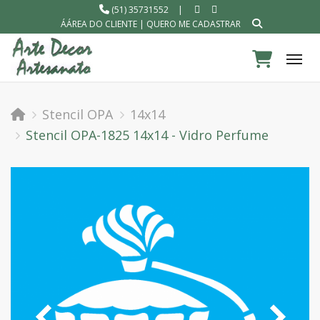
(51) 35731552
|
ÁÁREA DO CLIENTE
|
QUERO ME CADASTRAR
Tog
Stencil OPA
14x14
Stencil OPA-1825 14x14 - Vidro Perfume