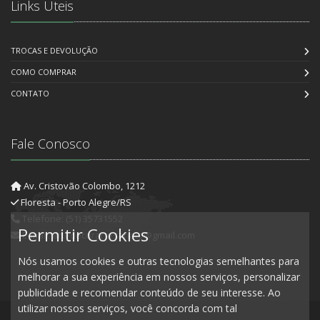
Links Úteis
TROCAS E DEVOLUÇÃO
COMO COMPRAR
CONTATO
Fale Conosco
Av. Cristovão Colombo, 1212
Floresta - Porto Alegre/RS
Telefone: (51) 35731552
Permitir Cookies
E-mail: artedecorartesanato@gmail.com
Nós usamos cookies e outras tecnologias semelhantes para
melhorar a sua experiência em nossos serviços, personalizar
publicidade e recomendar conteúdo de seu interesse. Ao
utilizar nossos serviços, você concorda com tal