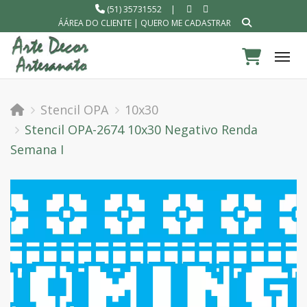
(51) 35731552
|
ÁÁREA DO CLIENTE
|
QUERO ME CADASTRAR
Tog
Stencil OPA
10x30
Stencil OPA-2674 10x30 Negativo Renda
Semana I