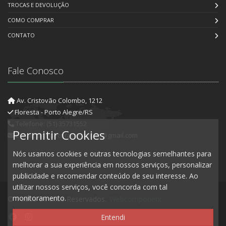
TROCAS E DEVOLUÇÃO
COMO COMPRAR
CONTATO
Fale Conosco
Av. Cristovão Colombo, 1212
Floresta - Porto Alegre/RS
Telefone: (51) 35731552
Permitir Cookies
E-mail: artedecorartesanato@gmail.com
Nós usamos cookies e outras tecnologias semelhantes para
melhorar a sua experiência em nossos serviços, personalizar
publicidade e recomendar conteúdo de seu interesse. Ao
utilizar nossos serviços, você concorda com tal
monitoramento.
© Todos Direitos Reservados.
Webcomponent
Entendi