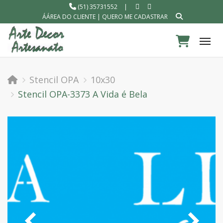
(51) 35731552
|
ÁÁREA DO CLIENTE
|
QUERO ME CADASTRAR
Tog
Stencil OPA
10x30
Stencil OPA-3373 A Vida é Bela