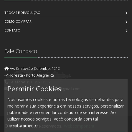
TROCAS E DEVOLUÇÃO
COMO COMPRAR
CONTATO
Fale Conosco
Av. Cristovão Colombo, 1212
Floresta - Porto Alegre/RS
Telefone: (51) 35731552
Permitir Cookies
E-mail: artedecorartesanato@gmail.com
Nós usamos cookies e outras tecnologias semelhantes para
melhorar a sua experiência em nossos serviços, personalizar
publicidade e recomendar conteúdo de seu interesse. Ao
utilizar nossos serviços, você concorda com tal
monitoramento.
© Todos Direitos Reservados.
Webcomponent