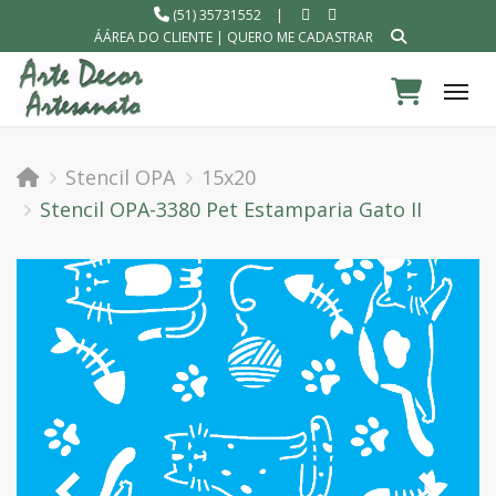
(51) 35731552
|
ÁÁREA DO CLIENTE
|
QUERO ME CADASTRAR
Tog
Stencil OPA
15x20
Stencil OPA-3380 Pet Estamparia Gato II