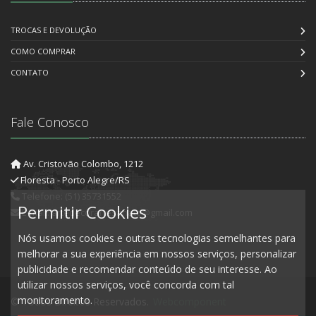
TROCAS E DEVOLUÇÃO
COMO COMPRAR
CONTATO
Fale Conosco
Av. Cristovão Colombo, 1212
Floresta - Porto Alegre/RS
Telefone: (51) 35731552
Permitir Cookies
E-mail: artedecorartesanato@gmail.com
Nós usamos cookies e outras tecnologias semelhantes para
melhorar a sua experiência em nossos serviços, personalizar
publicidade e recomendar conteúdo de seu interesse. Ao
utilizar nossos serviços, você concorda com tal
monitoramento.
© Todos Direitos Reservados.
Webcomponent