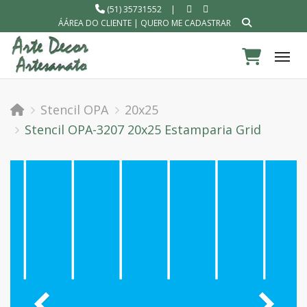
(51) 35731552
|
ÁÁREA DO CLIENTE
|
QUERO ME CADASTRAR
Tog
Stencil OPA
20x25
Stencil OPA-3207 20x25 Estamparia Grid