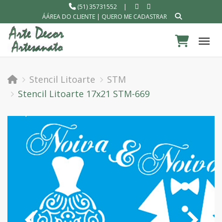
(51) 35731552
|
ÁÁREA DO CLIENTE
|
QUERO ME CADASTRAR
Tog
Stencil Litoarte
STM
Stencil Litoarte 17x21 STM-669