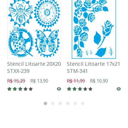
Stencil Litoarte 20X20
Stencil Litoarte 17x21
STXX-239
STM-341
R$ 15,29
R$ 13,90
R$ 11,99
R$ 10,90