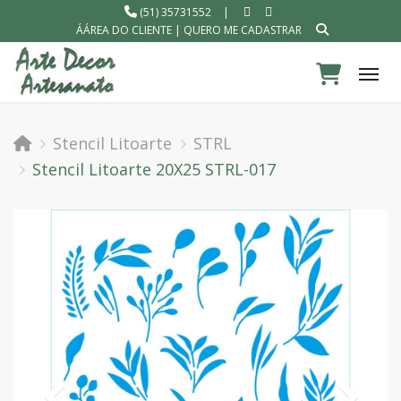
(51) 35731552
|
ÁÁREA DO CLIENTE
|
QUERO ME CADASTRAR
Tog
Stencil Litoarte
STRL
Stencil Litoarte 20X25 STRL-017