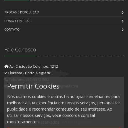
TROCAS E DEVOLUÇÃO
COMO COMPRAR
CONTATO
Fale Conosco
Av. Cristovão Colombo, 1212
Floresta - Porto Alegre/RS
Telefone: (51) 35731552
Permitir Cookies
E-mail: artedecorartesanato@gmail.com
Nós usamos cookies e outras tecnologias semelhantes para
melhorar a sua experiência em nossos serviços, personalizar
publicidade e recomendar conteúdo de seu interesse. Ao
utilizar nossos serviços, você concorda com tal
monitoramento.
© Todos Direitos Reservados.
Webcomponent