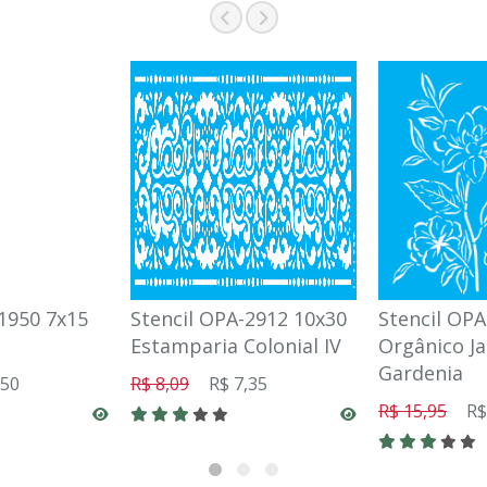
1950 7x15
Stencil OPA-2912 10x30
Stencil OPA
Estamparia Colonial IV
Orgânico J
Gardenia
,50
R$ 8,09
R$ 7,35
R$ 15,95
R$