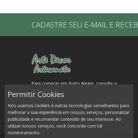
CADASTRE SEU E-MAIL E RECE
Para compras em Porto Alegre, consulte o
telemarketing:
Permitir Cookies
(51)3573.1552
(51)3084.1552
Nós usamos cookies e outras tecnologias semelhantes para
(51)99917.0979
melhorar a sua experiência em nossos serviços, personalizar
publicidade e recomendar conteúdo de seu interesse. Ao
utilizar nossos serviços, você concorda com tal
monitoramento.