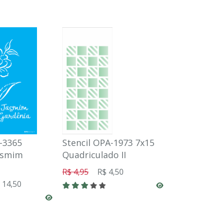
-3365
Stencil OPA-1973 7x15
Stencil OP
asmim
Quadriculado II
Maquiagem
R$ 4,95
R$ 4,50
R$ 5,72
R$
 14,50