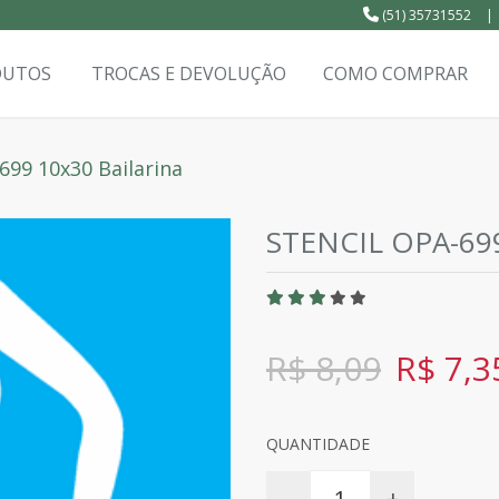
(51) 35731552
|
DUTOS
TROCAS E DEVOLUÇÃO
COMO COMPRAR
699 10x30 Bailarina
STENCIL OPA-69
R$ 8,09
R$ 7,3
QUANTIDADE
-
+