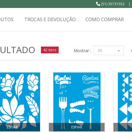
(51) 35731552
|
DUTOS
TROCAS E DEVOLUÇÃO
COMO COMPRAR
SULTADO
42 itens
Mostrar :
20
ESPIAR
ESPIAR