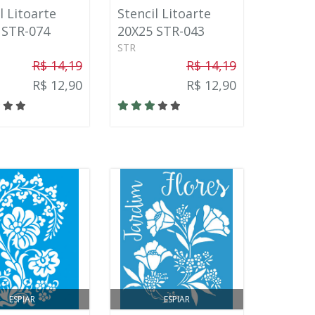
l Litoarte
Stencil Litoarte
 STR-074
20X25 STR-043
STR
R$ 14,19
R$ 14,19
R$ 12,90
R$ 12,90
ESPIAR
ESPIAR