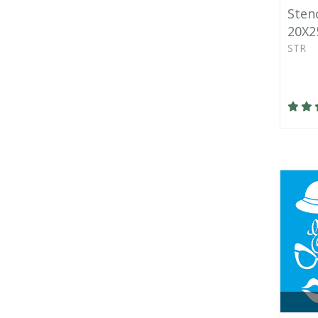
Stenc
20X2
STR